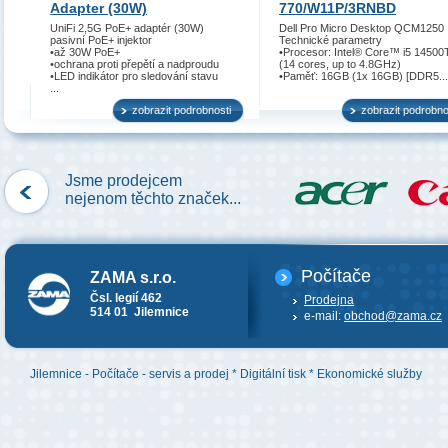
Adapter (30W)
770/W11P/3RNBD
UniFi 2,5G PoE+ adaptér (30W)
Dell Pro Micro Desktop QCM1250
pasivní PoE+ injektor
Technické parametry
•až 30W PoE+
•Procesor: Intel® Core™ i5 14500
•ochrana proti přepětí a nadproudu
(14 cores, up to 4.8GHz)
•LED indikátor pro sledování stavu
•Paměť: 16GB (1x 16GB) [DDR5...
...
zobrazit podrobnosti
zobrazit podrobno
Jsme prodejcem
nejenom těchto značek...
Počítače
ZAMA s.r.o.
Čsl. legií 462
Prodejna
514 01 Jilemnice
e-mail:
obchod@zama.cz
Jilemnice - Počítače - servis a prodej * Digitální tisk * Ekonomické služby