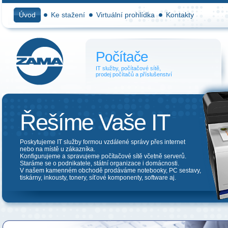
Úvod
Ke stažení
Virtuální prohlídka
Kontakty
Počítače
IT služby, počítačové sítě,
prodej počítačů a příslušenství
Řešíme Vaše IT
Poskytujeme IT služby formou vzdálené správy přes internet
nebo na místě u zákazníka.
Konfigurujeme a spravujeme počítačové sítě včetně serverů.
Staráme se o podnikatele, státní organizace i domácnosti.
V našem kamenném obchodě prodáváme notebooky, PC sestavy,
tiskárny, inkousty, tonery, síťové komponenty, software aj.