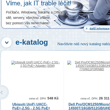
další informace
e-katalog
Navštivte náš nový katalog nabí
548 Kč
26 311
cena vč. DPH:
cena vč. DPH:
Ubiquiti UniFi UACC-
Dell Pro/QCM1250/Micro/
PoE+-2.5G - 2,5G PoE+
14500T/16GB/512GB/UH